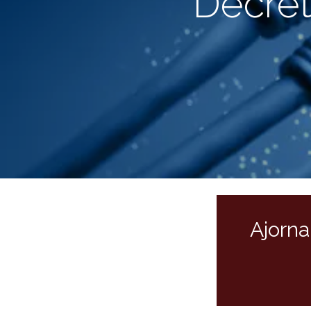
Decre
Ajorna