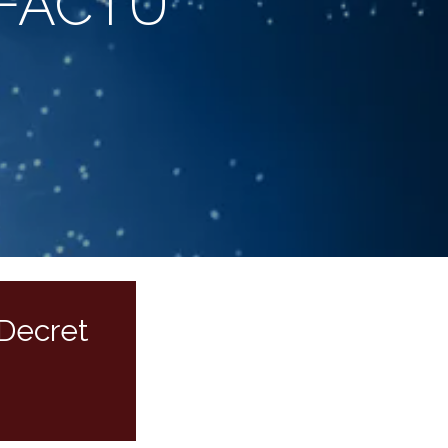
*FACTU
 Decret