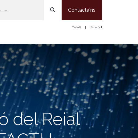
Contacta'ns
Català
|
Español
Som
Serveis
Notícies
Treballa amb Nosaltres
Contacte
ó del Reial