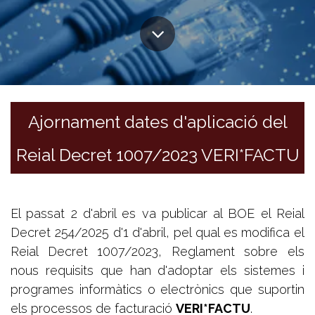
Ajornament dates d'aplicació del
Reial Decret 1007/2023 VERI*FACTU
El passat 2 d'abril es va publicar al BOE el Reial
Decret 254/2025 d'1 d'abril, pel qual es modifica el
Reial Decret 1007/2023, Reglament sobre els
nous requisits que han d'adoptar els sistemes i
programes informàtics o electrònics que suportin
els processos de facturació
VERI*FACTU
.