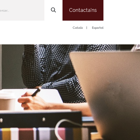
Contacta'ns
Català
|
Español
Som
Serveis
Notícies
Treballa amb Nosaltres
Contacte