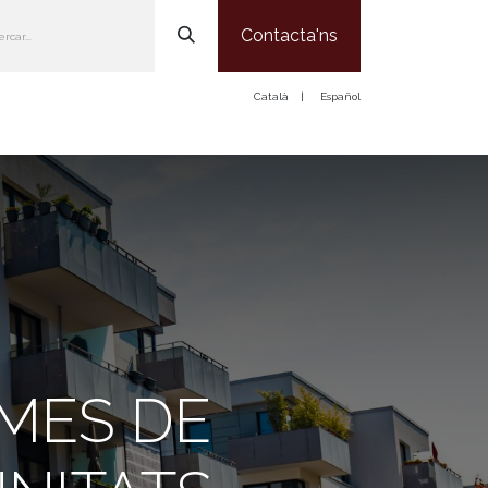
Contacta'ns
Català
|
Español
Som
Serveis
Notícies
Treballa amb Nosaltres
Contacte
RMES DE