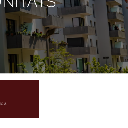
NITATS
.
cia.