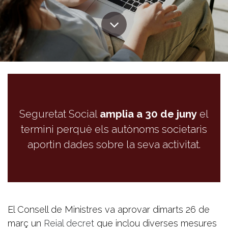
Seguretat Social
amplia a 30 de juny
el
termini perquè els autònoms societaris
aportin dades sobre la seva activitat.
El Consell de Ministres va aprovar dimarts 26 de
març un
Reial decret
que inclou diverses mesures